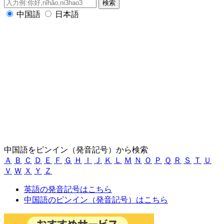
中国語
日本語
中国語をピンイン（発音記号）から検索
Ａ
Ｂ
Ｃ
Ｄ
Ｅ
Ｆ
Ｇ
Ｈ
Ｉ
Ｊ
Ｋ
Ｌ
Ｍ
Ｎ
Ｏ
Ｐ
Ｑ
Ｒ
Ｓ
Ｔ
Ｕ
Ｖ
Ｗ
Ｘ
Ｙ
Ｚ
英語の発音記号はこちら
中国語のピンイン（発音記号）はこちら