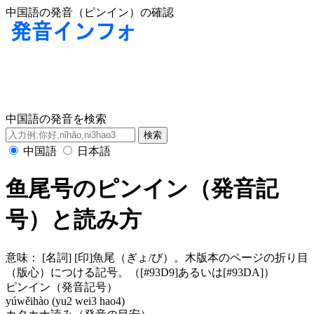
中国語の発音（ピンイン）の確認
中国語の発音を検索
中国語
日本語
鱼尾号のピンイン（発音記
号）と読み方
意味：
[名詞] [印]魚尾（ぎょ/び）。木版本のページの折り目
（版心）につける記号。（[#93D9]あるいは[#93DA]）
ピンイン（発音記号）
yúwěihào (yu2 wei3 hao4)