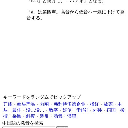
「hao」と続けて、「ハァォ」となる。
「à」は第四声。高音から低音へ一気に下げて発
音する。
キーワードをランダムでピックアップ
开线
・
拳头产品
・
力图
・
弗利特伍德企业
・
橘红
・
故家
・
主
从
・
最佳
・
没…没…
・
数字
・
好使
・
于[於]
・
外孙
・
窃国
・
拔
擢
・
采邑
・
斜度
・
造反
・
肠管
・
谋职
中国語の発音を検索