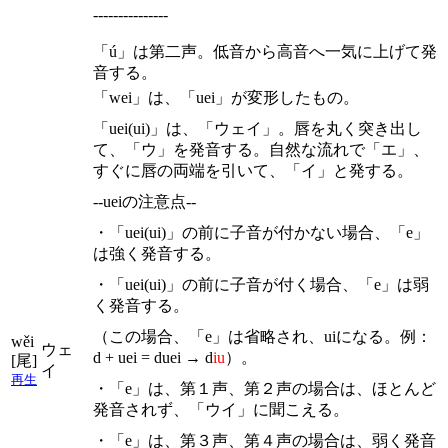
---------------
「ú」は第二声。低音から高音へ一気に上げて発
音する。
「wei」は、「uei」が変形したもの。
「uei(ui)」は、「ウェイ」。唇を丸く突き出し
て、「ウ」を発音する。自然な流れで「エ」、
すぐに唇の両端を引いて、「イ」と発する。
--ueiの注意点--
・「uei(ui)」の前に子音が付かない場合、「e」
は強く発音する。
・「uei(ui)」の前に子音が付く場合、「e」は弱
く発音する。
（この場合、「e」は省略され、uiになる。例：
wěi
ウェ
d + uei = duei → d
iu
）。
[尾]
イ
再生
・「e」は、第１声、第２声の場合は、ほとんど
発音されず、「ウイ」に聞こえる。
・「e」は、第３声、第４声の場合は、弱く発音