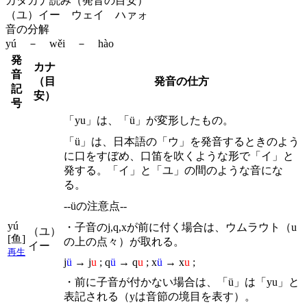
カタカナ読み（発音の目安）
（ユ）イー ウェイ ハァォ
音の分解
yú － wěi － hào
発
カナ
音
（目
発音の仕方
記
安）
号
「yu」は、「ü」が変形したもの。
「ü」は、日本語の「ウ」を発音するときのよう
に口をすぼめ、口笛を吹くような形で「イ」と
発する。「イ」と「ユ」の間のような音にな
る。
--üの注意点--
yú
・子音のj,q,xが前に付く場合は、ウムラウト（u
（ユ）
[鱼]
の上の点々）が取れる。
イー
再生
j
ü
→ j
u
; q
ü
→ q
u
; x
ü
→ x
u
;
・前に子音が付かない場合は、「ü」は「yu」と
表記される（yは音節の境目を表す）。