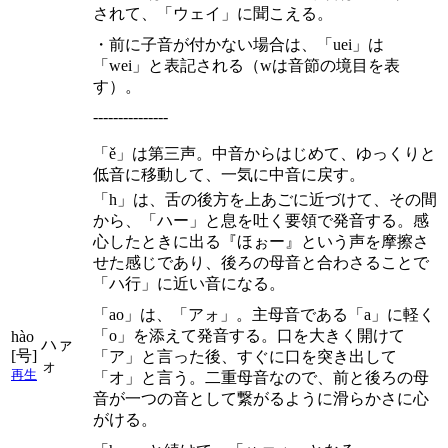
されて、「ウェイ」に聞こえる。
・前に子音が付かない場合は、「uei」は
「wei」と表記される（wは音節の境目を表
す）。
---------------
「ě」は第三声。中音からはじめて、ゆっくりと
低音に移動して、一気に中音に戻す。
「h」は、舌の後方を上あごに近づけて、その間
から、「ハー」と息を吐く要領で発音する。感
心したときに出る『ほぉー』という声を摩擦さ
せた感じであり、後ろの母音と合わさることで
「ハ行」に近い音になる。
「ao」は、「アォ」。主母音である「a」に軽く
「o」を添えて発音する。口を大きく開けて
hào
ハァ
[号]
「ア」と言った後、すぐに口を突き出して
ォ
再生
「オ」と言う。二重母音なので、前と後ろの母
音が一つの音として繋がるように滑らかさに心
がける。