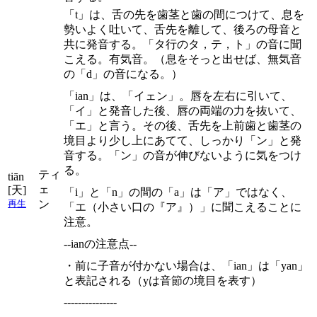
「t」は、舌の先を歯茎と歯の間につけて、息を
勢いよく吐いて、舌先を離して、後ろの母音と
共に発音する。「タ行のタ，テ，ト」の音に聞
こえる。有気音。（息をそっと出せば、無気音
の「d」の音になる。）
「ian」は、「イェン」。唇を左右に引いて、
「イ」と発音した後、唇の両端の力を抜いて、
「エ」と言う。その後、舌先を上前歯と歯茎の
境目より少し上にあてて、しっかり「ン」と発
音する。「ン」の音が伸びないように気をつけ
る。
ティ
tiān
ェ
[天]
「i」と「n」の間の「a」は「ア」ではなく、
ン
再生
「エ（小さい口の『ア』）」に聞こえることに
注意。
--ianの注意点--
・前に子音が付かない場合は、「ian」は「yan」
と表記される（yは音節の境目を表す）
---------------