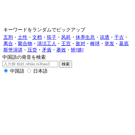
キーワードをランダムでピックアップ
五刑
・
土性
・
文档
・
筷子
・
风耗
・
休养生息
・
说透
・
千古
・
离合
・
聚合物
・
清洁工人
・
王宫
・
敌对
・
棒球
・
举发
・
葛底
斯堡演讲
・
压货
・
矛盾
・
摹效
・
矫[矯]
中国語の発音を検索
中国語
日本語