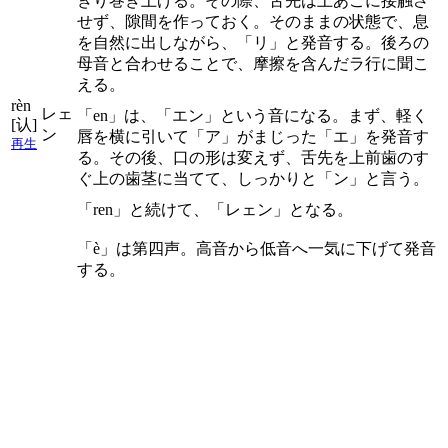
きり巻き上げる。その際、舌先は上あごに接触さ
せず、隙間を作っておく。そのままの状態で、息
を自然に出しながら、「リ」と発音する。後ろの
母音と合わせることで、摩擦を含んだラ行に聞こ
える。
rèn
レェ
「en」は、「エン」という音になる。まず、軽く
[认]
ン
唇を横に引いて「ア」がまじった「エ」を発音す
再生
る。その後、口の形は変えず、舌先を上前歯のす
ぐ上の歯茎に当てて、しっかりと「ン」と言う。
「ren」と続けて、「レェン」となる。
「è」は第四声。高音から低音へ一気に下げて発音
する。