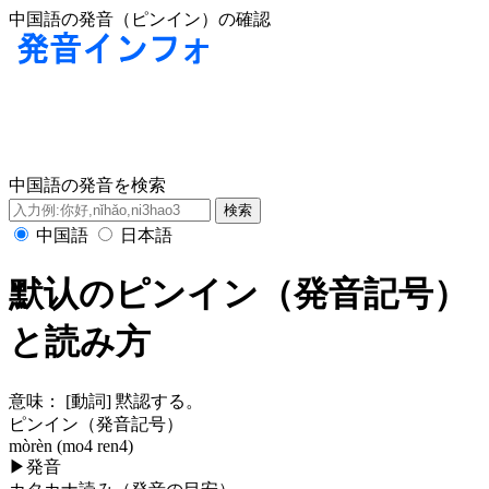
中国語の発音（ピンイン）の確認
中国語の発音を検索
中国語
日本語
默认のピンイン（発音記号）
と読み方
意味：
[動詞] 黙認する。
ピンイン（発音記号）
mòrèn (mo4 ren4)
▶
発音