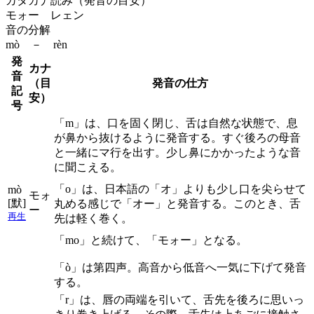
カタカナ読み（発音の目安）
モォー レェン
音の分解
mò － rèn
発
カナ
音
（目
発音の仕方
記
安）
号
「m」は、口を固く閉じ、舌は自然な状態で、息
が鼻から抜けるように発音する。すぐ後ろの母音
と一緒にマ行を出す。少し鼻にかかったような音
に聞こえる。
「o」は、日本語の「オ」よりも少し口を尖らせて
mò
モォ
[默]
丸める感じで「オー」と発音する。このとき、舌
ー
再生
先は軽く巻く。
「mo」と続けて、「モォー」となる。
「ò」は第四声。高音から低音へ一気に下げて発音
する。
「r」は、唇の両端を引いて、舌先を後ろに思いっ