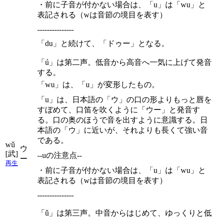
・前に子音が付かない場合は、「u」は「wu」と
表記される（wは音節の境目を表す）
---------------
「du」と続けて、「ドゥー」となる。
「ú」は第二声。低音から高音へ一気に上げて発音
する。
「wu」は、「u」が変形したもの。
「u」は、日本語の「ウ」の口の形よりもっと唇を
すぼめて、口笛を吹くように「ウー」と発音す
る。口の奥のほうで音を出すように意識する。日
本語の「ウ」に近いが、それよりも長くて強い音
である。
wǔ
ウ
[武]
--uの注意点--
ー
再生
・前に子音が付かない場合は、「u」は「wu」と
表記される（wは音節の境目を表す）
---------------
「ǔ」は第三声。中音からはじめて、ゆっくりと低