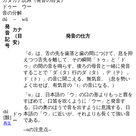
カタカナ読み（発音の目安）
ドゥー ウー
音の分解
dú － wǔ
発
カナ
音
（目
発音の仕方
記
安）
号
「d」は、舌の先を歯茎と歯の間につけて、息を抑
えつつ舌先を離して、その瞬間「トゥ」と「ド
ゥ」の間の音を鳴らす。後ろの母音と一緒に発音
することで「ダ（タ）行のダ（タ），デ（テ），
ド（ト）」の音に聞こえる。無気音。（息を勢い
よく出せば、有気音の「t」の音になる。）
「u」は、日本語の「ウ」の口の形よりもっと唇を
すぼめて、口笛を吹くように「ウー」と発音す
る。口の奥のほうで音を出すように意識する。日
dú
本語の「ウ」に近いが、それよりも長くて強い音
ドゥ
[黩]
である。
ー
再生
--uの注意点--