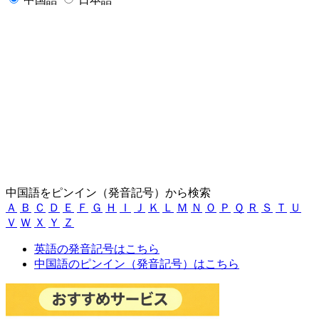
中国語をピンイン（発音記号）から検索
Ａ
Ｂ
Ｃ
Ｄ
Ｅ
Ｆ
Ｇ
Ｈ
Ｉ
Ｊ
Ｋ
Ｌ
Ｍ
Ｎ
Ｏ
Ｐ
Ｑ
Ｒ
Ｓ
Ｔ
Ｕ
Ｖ
Ｗ
Ｘ
Ｙ
Ｚ
英語の発音記号はこちら
中国語のピンイン（発音記号）はこちら