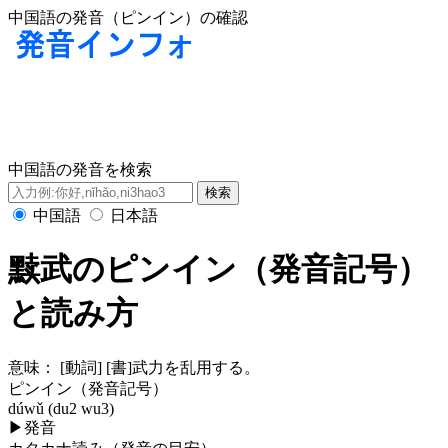
中国語の発音（ピンイン）の確認
中国語の発音を検索
中国語
日本語
黩武のピンイン（発音記号）
と読み方
意味：
[動詞] [書]武力を乱用する。
ピンイン（発音記号）
dúwǔ (du2 wu3)
▶
発音