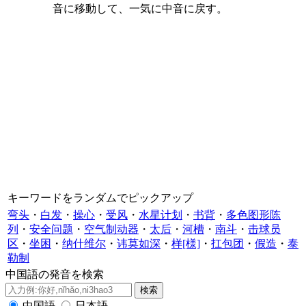
音に移動して、一気に中音に戻す。
キーワードをランダムでピックアップ
弯头
・
白发
・
操心
・
受风
・
水星计划
・
书背
・
多色图形陈
列
・
安全问题
・
空气制动器
・
太后
・
河槽
・
南斗
・
击球员
区
・
坐困
・
纳什维尔
・
讳莫如深
・
样[様]
・
扛包团
・
假造
・
泰
勒制
中国語の発音を検索
中国語
日本語