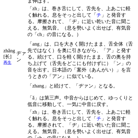
ま伸ばす。
「zh」は、巻き舌にして、舌先を、上あごに軽
く触れる。息をそっと出して「
チ
」と発音す
る。摩擦されて、「ヂ」に近い乾いた音に聞こ
える。無気音。（息を勢いよく出せば、有気音
の「ch」の音になる。）
「ang」は、口を大きく開けたまま、舌全体（舌
先ではなく）を奥に引きながら、「ア」と発す
zhǎng
ヂァ
[长]
る。続けて、口を軽く開けたまま、舌の奥を持
ン
再生
ち上げて（舌先をどこにも付けずに）「ン」の
音を出す。日本語の「案外（あんがい）」を言
うときの「アン」に似ている。
「zhang」と続けて、「ヂァン」となる。
「ǎ」は第三声。中音からはじめて、ゆっくりと
低音に移動して、一気に中音に戻す。
「zh」は、巻き舌にして、舌先を、上あごに軽
く触れる。息をそっと出して「
チ
」と発音す
る。摩擦されて、「ヂ」に近い乾いた音に聞こ
える。無気音。（息を勢いよく出せば、有気音
の「ch」の音になる。）