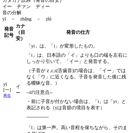
カタカナ読み（発音の目安）
イー ヂァン ヂィー
音の分解
yī － zhǎng － zhì
カナ
発音
（目
発音の仕方
記号
安）
「yi」は、「i」が変形したもの。
「i」は、日本語の「イ」よりも口の端を左右に
しっかり引いて、「イー」と発音する。
（子音がｚ,c,s[舌歯音]の場合は、「イー」では
なく「ウ」に近くなる。子音を発音した後に残
る曖昧な音。）
yī
イ
[一]
--iの注意点--
ー
再生
・前に子音が付かない場合は、「i」は「yi」と
表記される（yは音節の境目を表す）
---------------
「ī」は第一声。高い音程を保ちながら、そのま