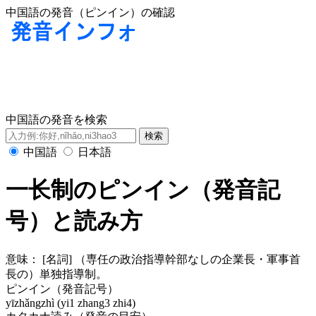
中国語の発音（ピンイン）の確認
中国語の発音を検索
中国語
日本語
一长制のピンイン（発音記
号）と読み方
意味：
[名詞] （専任の政治指導幹部なしの企業長・軍事首
長の）単独指導制。
ピンイン（発音記号）
yīzhǎngzhì (yi1 zhang3 zhi4)