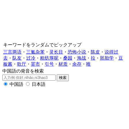
キーワードをランダムでピックアップ
三言两语
・
三氮杂苯
・
灵长目
・
恐怖小说
・
陈皮
・
说得过
去
・
队友
・
过冷
・
粗纺厚呢
・
桑园
・
海战
・
拉
・
胚胎学
・
豆
板酱
・
歌厅
・
罢市
・
引号
・
材质
・
余存
・
唯
中国語の発音を検索
中国語
日本語