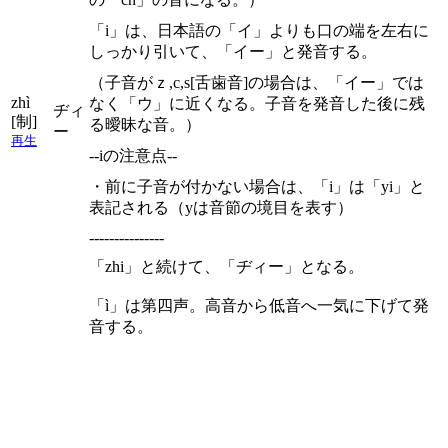
「i」は、日本語の「イ」よりも口の端を左右に
しっかり引いて、「イー」と発音する。
（子音がｚ,c,s[舌歯音]の場合は、「イー」では
zhì
なく「ウ」に近くなる。子音を発音した後に残
ヂィ
[制]
る曖昧な音。）
ー
再生
--iの注意点--
・前に子音が付かない場合は、「i」は「yi」と
表記される（yは音節の境目を表す）
---------------
「zhi」と続けて、「ヂィー」となる。
「ì」は第四声。高音から低音へ一気に下げて発
音する。