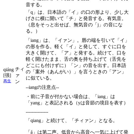
音する。
「q」は、日本語の「イ」の口の形より、少し大
げさに横に開いて「チ」と発音する。有気音。
（息をそっと出せば、無気音の「j」の音にな
る。）
「iang」は、「イァン」。唇の端を引いて「イ」
の形を作る。軽く「イ」と発して、すぐに口を
大きく開けて、「ア」と発する。続けて、口を
軽く開けたまま、舌の奥を持ち上げて（舌先を
どこにも付けずに）「ン」の音を出す。日本語
チィ
qiáng
の「案外（あんがい）」を言うときの「アン」
[强]
ァ
に似ている。
再生
ン
--iangの注意点--
・前に子音が付かない場合は、「iang」は
「yang」と表記される（yは音節の境目を表す）
---------------
「qiang」と続けて、「チィァン」となる。
「á」は第二声。低音から高音へ一気に上げて発