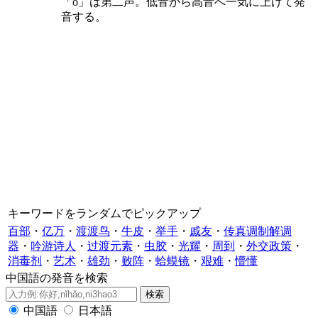
「ó」は第二声。低音から高音へ一気に上げて発
音する。
キーワードをランダムでピックアップ
百部
・
亿万
・
渡渡鸟
・
牛皮
・
举手
・
戚友
・
传真调制解调
器
・
吟游诗人
・
过渡元素
・
虫胶
・
光耀
・
周到
・
外交政策
・
消毒剂
・
艺术
・
雄劲
・
败阵
・
蛤蟆镜
・
艰难
・
懵懂
中国語の発音を検索
中国語
日本語