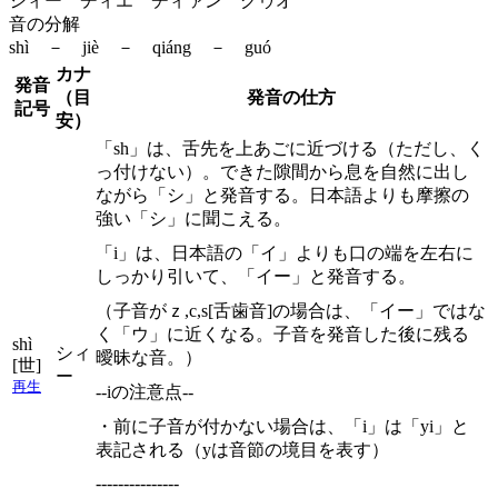
シィー ヂィエ チィァン グゥオ
音の分解
shì － jiè － qiáng － guó
カナ
発音
（目
発音の仕方
記号
安）
「sh」は、舌先を上あごに近づける（ただし、く
っ付けない）。できた隙間から息を自然に出し
ながら「シ」と発音する。日本語よりも摩擦の
強い「シ」に聞こえる。
「i」は、日本語の「イ」よりも口の端を左右に
しっかり引いて、「イー」と発音する。
（子音がｚ,c,s[舌歯音]の場合は、「イー」ではな
く「ウ」に近くなる。子音を発音した後に残る
shì
シィ
曖昧な音。）
[世]
ー
再生
--iの注意点--
・前に子音が付かない場合は、「i」は「yi」と
表記される（yは音節の境目を表す）
---------------