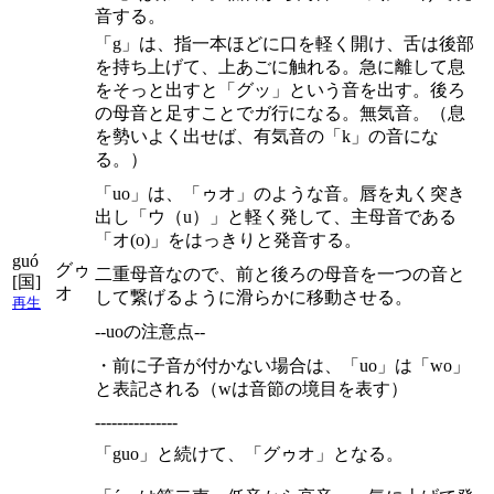
音する。
「g」は、指一本ほどに口を軽く開け、舌は後部
を持ち上げて、上あごに触れる。急に離して息
をそっと出すと「グッ」という音を出す。後ろ
の母音と足すことでガ行になる。無気音。（息
を勢いよく出せば、有気音の「k」の音にな
る。）
「uo」は、「ゥオ」のような音。唇を丸く突き
出し「ウ（u）」と軽く発して、主母音である
「オ(o)」をはっきりと発音する。
guó
グゥ
二重母音なので、前と後ろの母音を一つの音と
[国]
オ
して繋げるように滑らかに移動させる。
再生
--uoの注意点--
・前に子音が付かない場合は、「uo」は「wo」
と表記される（wは音節の境目を表す）
---------------
「guo」と続けて、「グゥオ」となる。