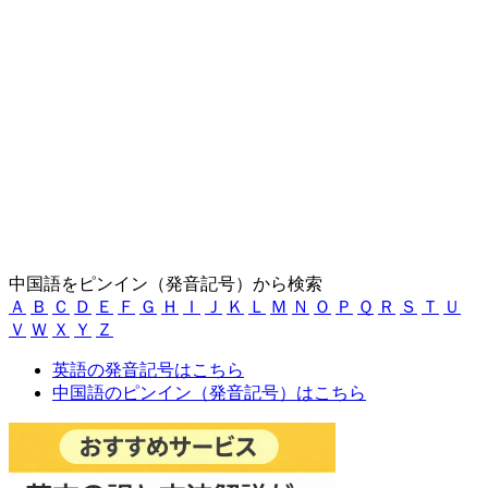
中国語をピンイン（発音記号）から検索
Ａ
Ｂ
Ｃ
Ｄ
Ｅ
Ｆ
Ｇ
Ｈ
Ｉ
Ｊ
Ｋ
Ｌ
Ｍ
Ｎ
Ｏ
Ｐ
Ｑ
Ｒ
Ｓ
Ｔ
Ｕ
Ｖ
Ｗ
Ｘ
Ｙ
Ｚ
英語の発音記号はこちら
中国語のピンイン（発音記号）はこちら