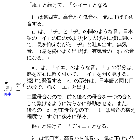
「shi」と続けて、「シィー」となる。
「ì」は第四声。高音から低音へ一気に下げて発
音する。
「j」は、「チ」と「ヂ」の間のような音。日本
語の「イ」の口の形より少し大げさに横に開い
て、息を抑えながら「ヂ」と吐き出す。無気
音。（息を勢いよく出せば、有気音の「q」の音
になる。）
「ie」は、「イエ」のような音。「i」の部分は、
唇を左右に軽く引いて、「イ」を弱く発する。
続けて発音する「e」の部分は、日本語と同じ口
jiè
ヂィ
の形で、強く「エ」と出す。
[界]
エ
再生
二重母音なので、前と後ろの母音を一つの音と
して繋げるように滑らかに移動させる。また、
後ろの「e」が主母音なので、「i」は発音の構え
程度で、すぐに後ろに移る。
「jie」と続けて、「ヂィエ」となる。
「è」は第四声。高音から低音へ一気に下げて発