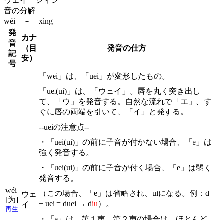
ウェイ シィン
音の分解
wéi － xìng
発
カナ
音
（目
発音の仕方
記
安）
号
「wei」は、「uei」が変形したもの。
「uei(ui)」は、「ウェイ」。唇を丸く突き出し
て、「ウ」を発音する。自然な流れで「エ」、す
ぐに唇の両端を引いて、「イ」と発する。
--ueiの注意点--
・「uei(ui)」の前に子音が付かない場合、「e」は
強く発音する。
・「uei(ui)」の前に子音が付く場合、「e」は弱く
発音する。
wéi
（この場合、「e」は省略され、uiになる。例：d
ウェ
[为]
+ uei = duei → d
iu
）。
イ
再生
・「e」は、第１声、第２声の場合は、ほとんど