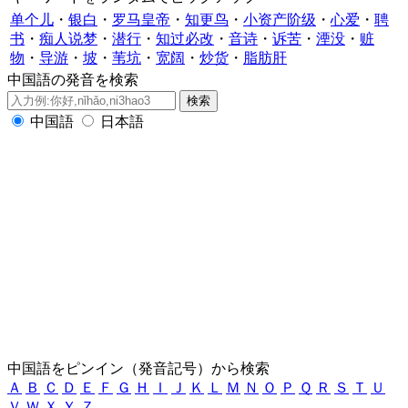
单个儿
・
银白
・
罗马皇帝
・
知更鸟
・
小资产阶级
・
心爱
・
聘
书
・
痴人说梦
・
潜行
・
知过必改
・
音诗
・
诉苦
・
湮没
・
赃
物
・
导游
・
坡
・
苇坑
・
宽阔
・
炒货
・
脂肪肝
中国語の発音を検索
中国語
日本語
中国語をピンイン（発音記号）から検索
Ａ
Ｂ
Ｃ
Ｄ
Ｅ
Ｆ
Ｇ
Ｈ
Ｉ
Ｊ
Ｋ
Ｌ
Ｍ
Ｎ
Ｏ
Ｐ
Ｑ
Ｒ
Ｓ
Ｔ
Ｕ
Ｖ
Ｗ
Ｘ
Ｙ
Ｚ