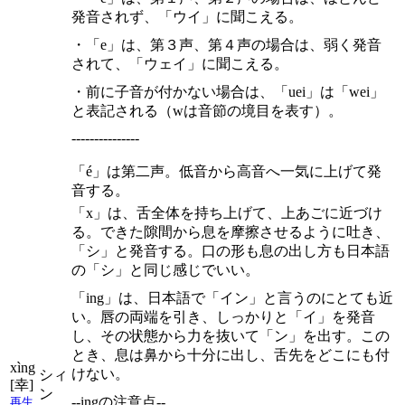
発音されず、「ウイ」に聞こえる。
・「e」は、第３声、第４声の場合は、弱く発音
されて、「ウェイ」に聞こえる。
・前に子音が付かない場合は、「uei」は「wei」
と表記される（wは音節の境目を表す）。
---------------
「é」は第二声。低音から高音へ一気に上げて発
音する。
「x」は、舌全体を持ち上げて、上あごに近づけ
る。できた隙間から息を摩擦させるように吐き、
「シ」と発音する。口の形も息の出し方も日本語
の「シ」と同じ感じでいい。
「ing」は、日本語で「イン」と言うのにとても近
い。唇の両端を引き、しっかりと「イ」を発音
し、その状態から力を抜いて「ン」を出す。この
とき、息は鼻から十分に出し、舌先をどこにも付
xìng
けない。
シィ
[幸]
ン
--ingの注意点--
再生