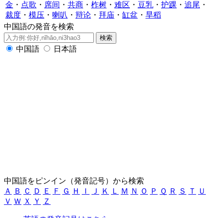
金
・
点歌
・
席间
・
共商
・
柞树
・
难区
・
豆乳
・
护踝
・
追尾
・
裁度
・
模压
・
喇叭
・
辩论
・
拜庙
・
缸盆
・
旱稻
中国語の発音を検索
中国語
日本語
中国語をピンイン（発音記号）から検索
Ａ
Ｂ
Ｃ
Ｄ
Ｅ
Ｆ
Ｇ
Ｈ
Ｉ
Ｊ
Ｋ
Ｌ
Ｍ
Ｎ
Ｏ
Ｐ
Ｑ
Ｒ
Ｓ
Ｔ
Ｕ
Ｖ
Ｗ
Ｘ
Ｙ
Ｚ