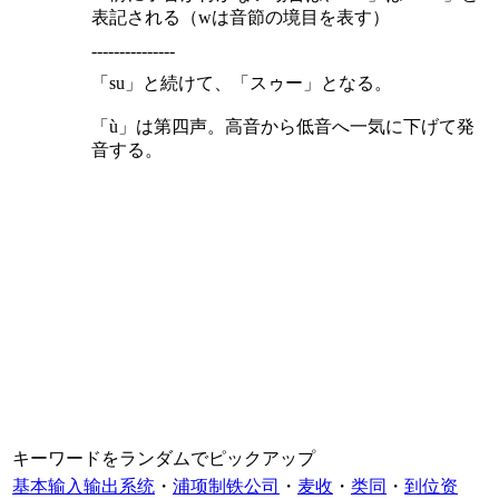
表記される（wは音節の境目を表す）
---------------
「su」と続けて、「スゥー」となる。
「ù」は第四声。高音から低音へ一気に下げて発
音する。
キーワードをランダムでピックアップ
基本输入输出系统
・
浦项制铁公司
・
麦收
・
类同
・
到位资