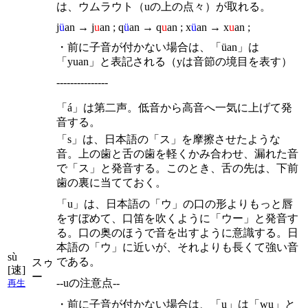
は、ウムラウト（uの上の点々）が取れる。
j
ü
an → j
u
an ; q
ü
an → q
u
an ; x
ü
an → x
u
an ;
・前に子音が付かない場合は、「üan」は
「yuan」と表記される（yは音節の境目を表す）
---------------
「á」は第二声。低音から高音へ一気に上げて発
音する。
「s」は、日本語の「ス」を摩擦させたような
音。上の歯と舌の歯を軽くかみ合わせ、漏れた音
で「ス」と発音する。このとき、舌の先は、下前
歯の裏に当てておく。
「u」は、日本語の「ウ」の口の形よりもっと唇
をすぼめて、口笛を吹くように「ウー」と発音す
る。口の奥のほうで音を出すように意識する。日
本語の「ウ」に近いが、それよりも長くて強い音
sù
である。
スゥ
[速]
ー
--uの注意点--
再生
・前に子音が付かない場合は、「u」は「wu」と