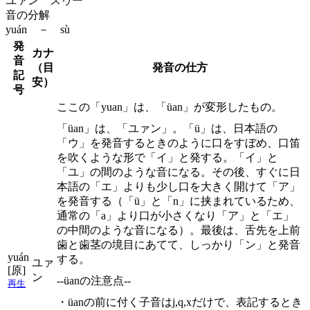
ユァン スゥー
音の分解
yuán － sù
発
カナ
音
（目
発音の仕方
記
安）
号
ここの「yuan」は、「üan」が変形したもの。
「üan」は、「ユァン」。「ü」は、日本語の
「ウ」を発音するときのように口をすぼめ、口笛
を吹くような形で「イ」と発する。「イ」と
「ユ」の間のような音になる。その後、すぐに日
本語の「エ」よりも少し口を大きく開けて「ア」
を発音する（「ü」と「n」に挟まれているため、
通常の「a」より口が小さくなり「ア」と「エ」
の中間のような音になる）。最後は、舌先を上前
歯と歯茎の境目にあてて、しっかり「ン」と発音
yuán
する。
ユァ
[原]
ン
--üanの注意点--
再生
・üanの前に付く子音はj,q,xだけで、表記するとき