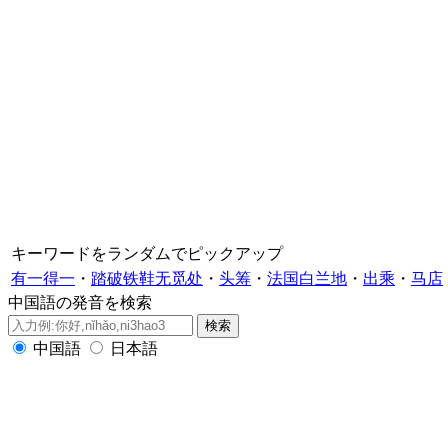
キーワードをランダムでピックアップ
有一得一
・
踏破铁鞋无觅处
・
头筹
・
法国白兰地
・
出乘
・
马店
中国語の発音を検索
中国語
日本語