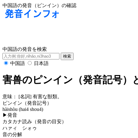
中国語の発音（ピンイン）の確認
中国語の発音を検索
中国語
日本語
害兽のピンイン（発音記号）
意味：
[名詞] 有害な獣類。
ピンイン（発音記号）
hàishòu (hai4 shou4)
▶
発音
カタカナ読み（発音の目安）
ハァィ シォゥ
音の分解