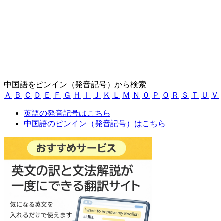
中国語をピンイン（発音記号）から検索
Ａ
Ｂ
Ｃ
Ｄ
Ｅ
Ｆ
Ｇ
Ｈ
Ｉ
Ｊ
Ｋ
Ｌ
Ｍ
Ｎ
Ｏ
Ｐ
Ｑ
Ｒ
Ｓ
Ｔ
Ｕ
Ｖ
英語の発音記号はこちら
中国語のピンイン（発音記号）はこちら