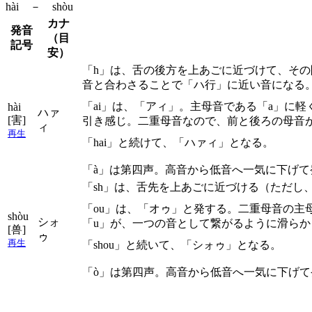
hài － shòu
カナ
発音
（目
記号
安）
「h」は、舌の後方を上あごに近づけて、そ
音と合わさることで「ハ行」に近い音になる
「ai」は、「アィ」。主母音である「a」に
hài
ハァ
[害]
引き感じ。二重母音なので、前と後ろの母音
ィ
再生
「hai」と続けて、「ハァィ」となる。
「à」は第四声。高音から低音へ一気に下げて
「sh」は、舌先を上あごに近づける（ただ
「ou」は、「オゥ」と発する。二重母音の主
shòu
シォ
「u」が、一つの音として繋がるように滑らか
[兽]
ゥ
再生
「shou」と続いて、「シォゥ」となる。
「ò」は第四声。高音から低音へ一気に下げて