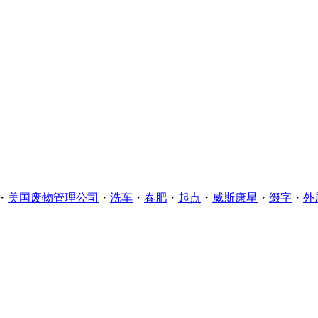
・
美国废物管理公司
・
洗车
・
春肥
・
起点
・
威斯康星
・
缀字
・
外