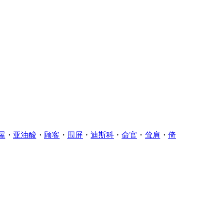
屋
・
亚油酸
・
顾客
・
围屏
・
迪斯科
・
命官
・
耸肩
・
倚