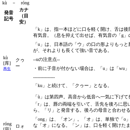
kù － róng
カナ
発音
（目
記号
安）
「k」は、指一本ほどに口を軽く開け、舌は後
有気音。（息を抑えて出せば、有気音の「g」
「u」は、日本語の「ウ」の口の形よりもっと
が、それよりも長くて強い音である。
kù
--uの注意点--
クゥ
[库]
ー
・前に子音が付かない場合は、「u」は「wu
再生
---------------
「ku」と続けて、「クゥー」となる。
「ù」は第四声。高音から低音へ一気に下げて
「r」は、唇の両端を引いて、舌先を後ろに思
ら、「リ」と発音する。後ろの母音と合わせ
「ong」は、「オン」。「オ」は、単独で「
róng
な「オ」になる。「ン」は、口を軽く開けた
ロォ
[容]