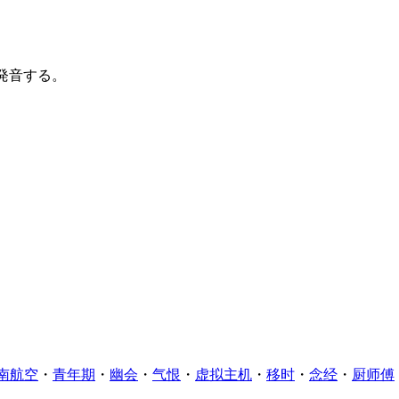
発音する。
南航空
・
青年期
・
幽会
・
气恨
・
虚拟主机
・
移时
・
念经
・
厨师傅