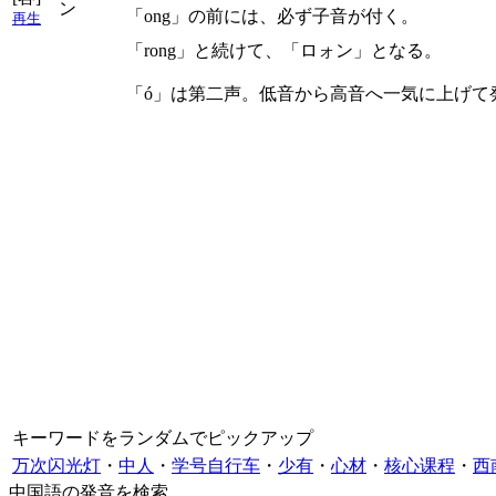
ン
「ong」の前には、必ず子音が付く。
再生
「rong」と続けて、「ロォン」となる。
「ó」は第二声。低音から高音へ一気に上げて
キーワードをランダムでピックアップ
万次闪光灯
・
中人
・
学号自行车
・
少有
・
心材
・
核心课程
・
西
中国語の発音を検索