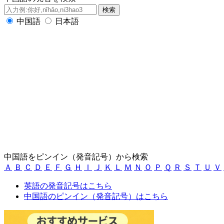
中国語
日本語
中国語をピンイン（発音記号）から検索
Ａ
Ｂ
Ｃ
Ｄ
Ｅ
Ｆ
Ｇ
Ｈ
Ｉ
Ｊ
Ｋ
Ｌ
Ｍ
Ｎ
Ｏ
Ｐ
Ｑ
Ｒ
Ｓ
Ｔ
Ｕ
Ｖ
英語の発音記号はこちら
中国語のピンイン（発音記号）はこちら