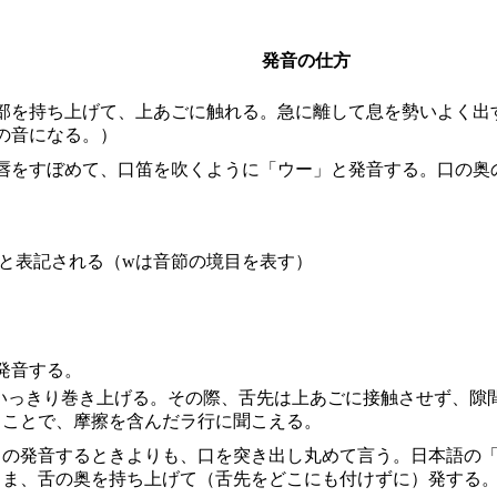
発音の仕方
部を持ち上げて、上あごに触れる。急に離して息を勢いよく出
の音になる。）
唇をすぼめて、口笛を吹くように「ウー」と発音する。口の奥
」と表記される（wは音節の境目を表す）
発音する。
いっきり巻き上げる。その際、舌先は上あごに接触させず、隙
ることで、摩擦を含んだラ行に聞こえる。
o」の発音するときよりも、口を突き出し丸めて言う。日本語の
まま、舌の奥を持ち上げて（舌先をどこにも付けずに）発する