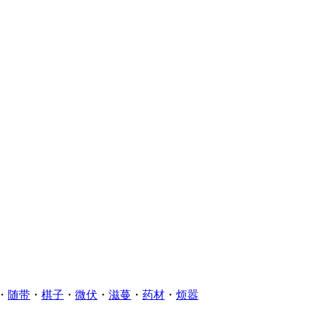
・
随带
・
棋子
・
微伏
・
滋蔓
・
药材
・
烦嚣