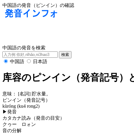
中国語の発音（ピンイン）の確認
中国語の発音を検索
中国語
日本語
库容のピンイン（発音記号）
意味：
[名詞] 貯水量。
ピンイン（発音記号）
kùróng (ku4 rong2)
▶
発音
カタカナ読み（発音の目安）
クゥー ロォン
音の分解