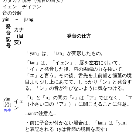
カタカナ読み（発音の目安）
イェン ヂィァン
音の分解
yán － jiāng
発
カナ
音
（目
発音の仕方
記
安）
号
「yan」は、「ian」が変形したもの。
「ian」は、「イェン」。唇を左右に引いて、
「イ」と発音した後、唇の両端の力を抜いて、
「エ」と言う。その後、舌先を上前歯と歯茎の境
目より少し上にあてて、しっかり「ン」と発音す
る。「ン」の音が伸びないように気をつける。
「i」と「n」の間の「a」は「ア」ではなく、「エ
yán
イェ
（小さい口の『ア』）」に聞こえることに注意。
[沿]
ン
再生
--ianの注意点--
・前に子音が付かない場合は、「ian」は「yan」
と表記される（yは音節の境目を表す）