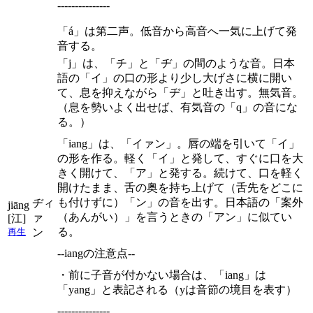
---------------
「á」は第二声。低音から高音へ一気に上げて発
音する。
「j」は、「チ」と「ヂ」の間のような音。日本
語の「イ」の口の形より少し大げさに横に開い
て、息を抑えながら「ヂ」と吐き出す。無気音。
（息を勢いよく出せば、有気音の「q」の音にな
る。）
「iang」は、「イァン」。唇の端を引いて「イ」
の形を作る。軽く「イ」と発して、すぐに口を大
きく開けて、「ア」と発する。続けて、口を軽く
開けたまま、舌の奥を持ち上げて（舌先をどこに
も付けずに）「ン」の音を出す。日本語の「案外
ヂィ
jiāng
（あんがい）」を言うときの「アン」に似てい
ァ
[江]
る。
ン
再生
--iangの注意点--
・前に子音が付かない場合は、「iang」は
「yang」と表記される（yは音節の境目を表す）
---------------