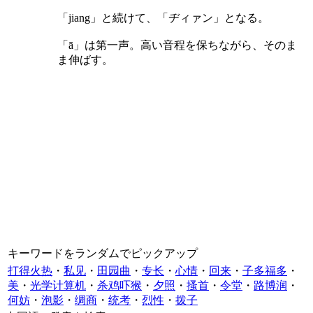
「jiang」と続けて、「ヂィァン」となる。
「ā」は第一声。高い音程を保ちながら、そのま
ま伸ばす。
キーワードをランダムでピックアップ
打得火热
・
私见
・
田园曲
・
专长
・
心情
・
回来
・
子多福多
・
美
・
光学计算机
・
杀鸡吓猴
・
夕照
・
搔首
・
令堂
・
路博润
・
何妨
・
泡影
・
绸商
・
统考
・
烈性
・
拨子