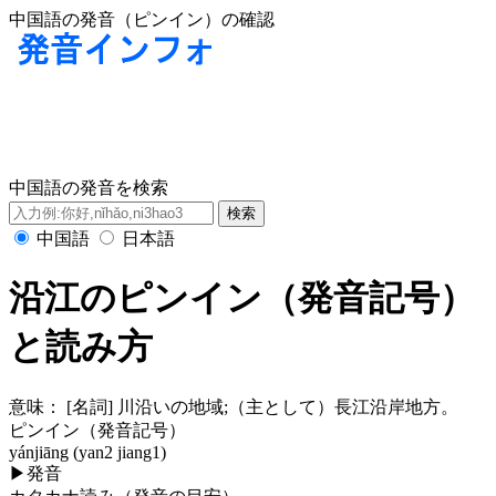
中国語の発音（ピンイン）の確認
中国語の発音を検索
中国語
日本語
沿江のピンイン（発音記号）
と読み方
意味：
[名詞] 川沿いの地域;（主として）長江沿岸地方。
ピンイン（発音記号）
yánjiāng (yan2 jiang1)
▶
発音