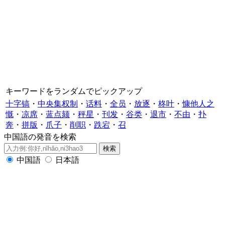
キーワードをランダムでピックアップ
十字镐
・
中央集权制
・
话料
・
全员
・
放逐
・
柊叶
・
慷他人之
慨
・
凉席
・
蓝点颏
・
秤星
・
刊发
・
谷类
・
退市
・
不由
・
扑
奔
・
拼版
・
爪子
・
削职
・
跌宕
・
召
中国語の発音を検索
中国語
日本語