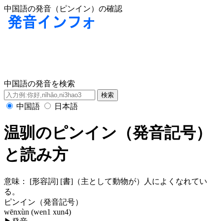
中国語の発音（ピンイン）の確認
中国語の発音を検索
中国語
日本語
温驯のピンイン（発音記号）
と読み方
意味：
[形容詞] [書]（主として動物が）人によくなれてい
る。
ピンイン（発音記号）
wēnxùn (wen1 xun4)