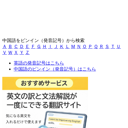
中国語をピンイン（発音記号）から検索
Ａ
Ｂ
Ｃ
Ｄ
Ｅ
Ｆ
Ｇ
Ｈ
Ｉ
Ｊ
Ｋ
Ｌ
Ｍ
Ｎ
Ｏ
Ｐ
Ｑ
Ｒ
Ｓ
Ｔ
Ｕ
Ｖ
Ｗ
Ｘ
Ｙ
Ｚ
英語の発音記号はこちら
中国語のピンイン（発音記号）はこちら