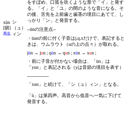
をすぼめ、口笛を吹くような形で「イ」と発す
る。「イ」と「ユ」の間のような音になる。そ
の後、舌先を上前歯と歯茎の境目にあてて、し
っかり「ン」と発音する。
シ
xùn
[驯]
（ュ）
--ünの注意点--
再生
ィン
・üanの前に付く子音はj,q,xだけで、表記すると
きは、ウムラウト（uの上の点々）が取れる。
j
ü
n → j
u
n ; q
ü
n → q
u
n ; x
ü
n → x
u
n ;
・前に子音が付かない場合は、「ün」は
「yun」と表記される（yは音節の境目を表す）
---------------
「xun」と続けて、「シ（ュ）ィン」となる。
「ù」は第四声。高音から低音へ一気に下げて
発音する。