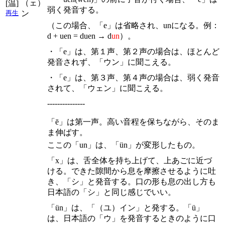
（ェ）
[温]
弱く発音する。
ン
再生
（この場合、「e」は省略され、unになる。例：
d + uen = duen → d
un
）。
・「e」は、第１声、第２声の場合は、ほとんど
発音されず、「ウン」に聞こえる。
・「e」は、第３声、第４声の場合は、弱く発音
されて、「ウェン」に聞こえる。
---------------
「ē」は第一声。高い音程を保ちながら、そのま
ま伸ばす。
ここの「un」は、「ün」が変形したもの。
「x」は、舌全体を持ち上げて、上あごに近づ
ける。できた隙間から息を摩擦させるように吐
き、「シ」と発音する。口の形も息の出し方も
日本語の「シ」と同じ感じでいい。
「ün」は、「（ユ）イン」と発する。「ü」
は、日本語の「ウ」を発音するときのように口