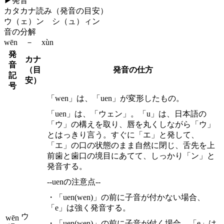
▶
発音
カタカナ読み（発音の目安）
ウ（ェ）ン シ（ュ）ィン
音の分解
wēn － xùn
発
カナ
音
（目
発音の仕方
記
安）
号
「wen」は、「uen」が変形したもの。
「uen」は、「ウェン」。「u」は、日本語の
「ウ」の構えを取り、唇を丸くしながら「ウ」
とはっきり言う。すぐに「エ」と発して、
「エ」の口の状態のまま自然に閉じ、舌先を上
前歯と歯口の境目にあてて、しっかり「ン」と
発音する。
--uenの注意点--
・「uen(wen)」の前に子音が付かない場合、
「e」は強く発音する。
ウ
wēn
・「uen(wen)」の前に子音が付く場合、「e」は