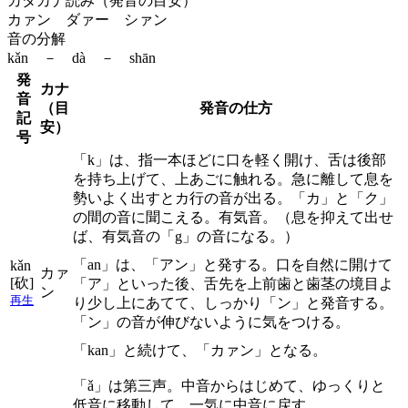
カタカナ読み（発音の目安）
カァン ダァー シァン
音の分解
kǎn － dà － shān
発
カナ
音
（目
発音の仕方
記
安）
号
「k」は、指一本ほどに口を軽く開け、舌は後部
を持ち上げて、上あごに触れる。急に離して息を
勢いよく出すとカ行の音が出る。「カ」と「ク」
の間の音に聞こえる。有気音。（息を抑えて出せ
ば、有気音の「g」の音になる。）
「an」は、「アン」と発する。口を自然に開けて
kǎn
カァ
[砍]
「ア」といった後、舌先を上前歯と歯茎の境目よ
ン
再生
り少し上にあてて、しっかり「ン」と発音する。
「ン」の音が伸びないように気をつける。
「kan」と続けて、「カァン」となる。
「ǎ」は第三声。中音からはじめて、ゆっくりと
低音に移動して、一気に中音に戻す。