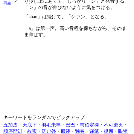
ン
り少し上にあてて、しっかり「ン」と発音する。
再生
「ン」の音が伸びないように気をつける。
「shan」は続けて、「シァン」となる。
「ā」は第一声。高い音程を保ちながら、そのま
ま伸ばす。
キーワードをランダムでピックアップ
五加皮
・
天底下
・
羽毛未丰
・
巴巴
・
韦伯定律
・
不可磨灭
・
顺序渐进
・
故实
・
泛户外
・
服装
・
独吞
・
译笔
・
抓赌
・
眼犄