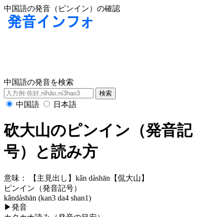
中国語の発音（ピンイン）の確認
中国語の発音を検索
中国語
日本語
砍大山のピンイン（発音記
号）と読み方
意味：
【主見出し】kǎn dàshān【侃大山】
ピンイン（発音記号）
kǎndàshān (kan3 da4 shan1)
▶
発音