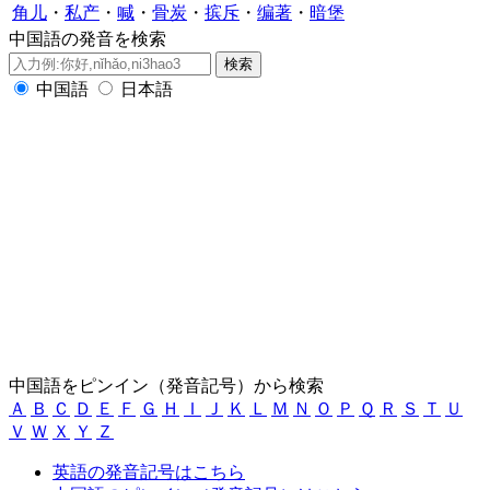
角儿
・
私产
・
喊
・
骨炭
・
摈斥
・
编著
・
暗堡
中国語の発音を検索
中国語
日本語
中国語をピンイン（発音記号）から検索
Ａ
Ｂ
Ｃ
Ｄ
Ｅ
Ｆ
Ｇ
Ｈ
Ｉ
Ｊ
Ｋ
Ｌ
Ｍ
Ｎ
Ｏ
Ｐ
Ｑ
Ｒ
Ｓ
Ｔ
Ｕ
Ｖ
Ｗ
Ｘ
Ｙ
Ｚ
英語の発音記号はこちら