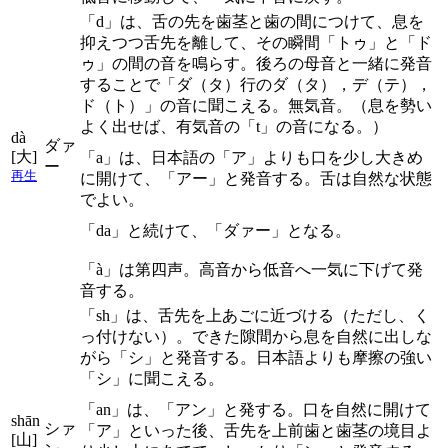
「d」は、舌の先を歯茎と歯の間につけて、息を
抑えつつ舌先を離して、その瞬間「トゥ」と「ド
ゥ」の間の音を鳴らす。後ろの母音と一緒に発音
することで「ダ（タ）行のダ（タ），デ（テ），
ド（ト）」の音に聞こえる。無気音。（息を勢い
よく出せば、有気音の「t」の音になる。）
dà
ダァ
[大]
「a」は、日本語の「ア」よりも口を少し大きめ
ー
再生
に開けて、「アー」と発音する。舌は自然な状態
でよい。
「da」と続けて、「ダァー」となる。
「à」は第四声。高音から低音へ一気に下げて発
音する。
「sh」は、舌先を上あごに近づける（ただし、く
っ付けない）。できた隙間から息を自然に出しな
がら「シ」と発音する。日本語よりも摩擦の強い
「シ」に聞こえる。
「an」は、「アン」と発する。口を自然に開けて
shān
シァ
「ア」といった後、舌先を上前歯と歯茎の境目よ
[山]