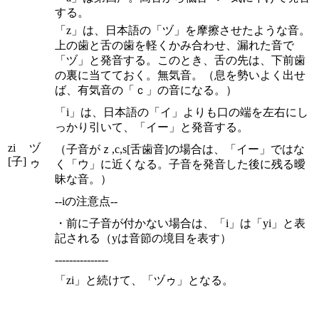
する。
「z」は、日本語の「ヅ」を摩擦させたような音。
上の歯と舌の歯を軽くかみ合わせ、漏れた音で
「ヅ」と発音する。このとき、舌の先は、下前歯
の裏に当てておく。無気音。（息を勢いよく出せ
ば、有気音の「ｃ」の音になる。）
「i」は、日本語の「イ」よりも口の端を左右にし
っかり引いて、「イー」と発音する。
zi
ヅ
（子音がｚ,c,s[舌歯音]の場合は、「イー」ではな
[子]
ゥ
く「ウ」に近くなる。子音を発音した後に残る曖
昧な音。）
--iの注意点--
・前に子音が付かない場合は、「i」は「yi」と表
記される（yは音節の境目を表す）
---------------
「zi」と続けて、「ヅゥ」となる。