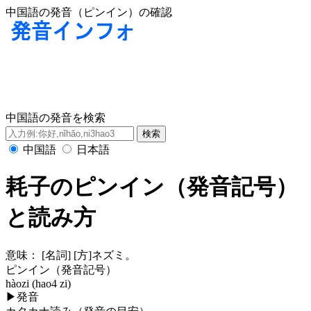
中国語の発音（ピンイン）の確認
中国語の発音を検索
中国語
日本語
耗子のピンイン（発音記号）
と読み方
意味：
[名詞] [方]ネズミ。
ピンイン（発音記号）
hàozi (hao4 zi)
▶
発音