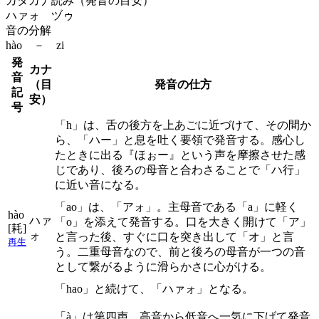
カタカナ読み（発音の目安）
ハァォ ヅゥ
音の分解
hào － zi
発
カナ
音
（目
発音の仕方
記
安）
号
「h」は、舌の後方を上あごに近づけて、その間か
ら、「ハー」と息を吐く要領で発音する。感心し
たときに出る『ほぉー』という声を摩擦させた感
じであり、後ろの母音と合わさることで「ハ行」
に近い音になる。
「ao」は、「アォ」。主母音である「a」に軽く
hào
ハァ
「o」を添えて発音する。口を大きく開けて「ア」
[耗]
ォ
と言った後、すぐに口を突き出して「オ」と言
再生
う。二重母音なので、前と後ろの母音が一つの音
として繋がるように滑らかさに心がける。
「hao」と続けて、「ハァォ」となる。
「à」は第四声。高音から低音へ一気に下げて発音