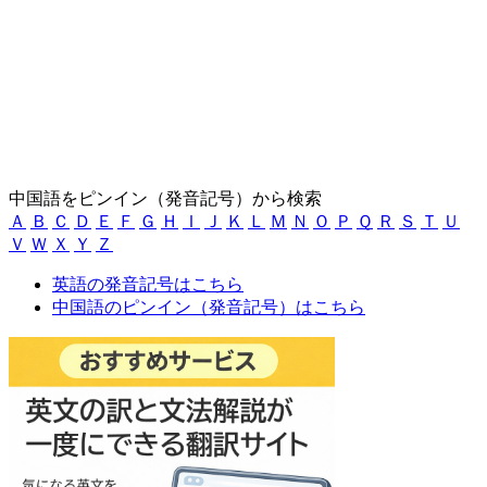
中国語をピンイン（発音記号）から検索
Ａ
Ｂ
Ｃ
Ｄ
Ｅ
Ｆ
Ｇ
Ｈ
Ｉ
Ｊ
Ｋ
Ｌ
Ｍ
Ｎ
Ｏ
Ｐ
Ｑ
Ｒ
Ｓ
Ｔ
Ｕ
Ｖ
Ｗ
Ｘ
Ｙ
Ｚ
英語の発音記号はこちら
中国語のピンイン（発音記号）はこちら