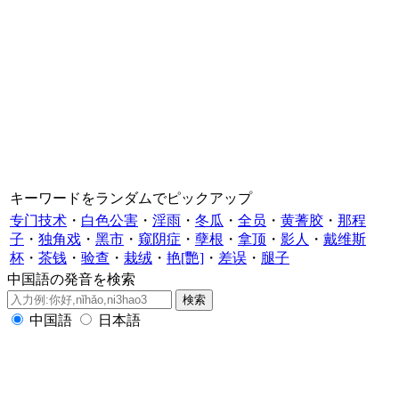
キーワードをランダムでピックアップ
专门技术
・
白色公害
・
淫雨
・
冬瓜
・
全员
・
黄蓍胶
・
那程
子
・
独角戏
・
黑市
・
窥阴症
・
孽根
・
拿顶
・
影人
・
戴维斯
杯
・
茶钱
・
验查
・
栽绒
・
艳[艷]
・
差误
・
腿子
中国語の発音を検索
中国語
日本語