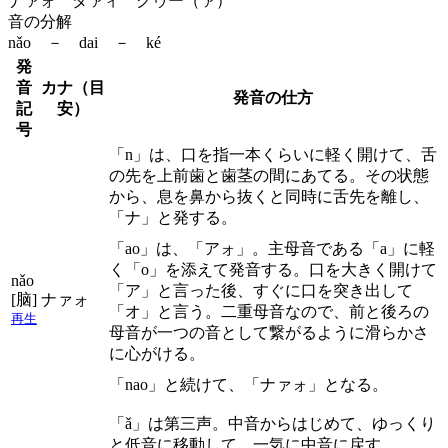
ナァォ ダァィ クゥー（ァ）
音の分解
nǎo － dai － ké
発
音
カナ（目
発音の仕方
記
安）
号
「n」は、口を指一本くらいに軽く開けて、舌
の先を上前歯と歯茎の間にあてる。その状態
から、息を鼻から抜くと同時に舌先を離し、
「ナ」と発する。
「ao」は、「アォ」。主母音である「a」に軽
く「o」を添えて発音する。口を大きく開けて
nǎo
「ア」と言った後、すぐに口を突き出して
[脑]
ナァォ
「オ」と言う。二重母音なので、前と後ろの
再生
母音が一つの音として繋がるように滑らかさ
に心がける。
「nao」と続けて、「ナァォ」となる。
「ǎ」は第三声。中音からはじめて、ゆっくり
と低音に移動して、一気に中音に戻す。