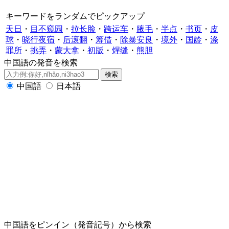
キーワードをランダムでピックアップ
天日
・
目不窥园
・
拉长脸
・
跨运车
・
腋毛
・
半点
・
书页
・
皮
球
・
晓行夜宿
・
后滚翻
・
筹借
・
除暴安良
・
境外
・
国龄
・
涤
罪所
・
挑弄
・
蒙大拿
・
初版
・
焊缝
・
熊胆
中国語の発音を検索
中国語
日本語
中国語をピンイン（発音記号）から検索