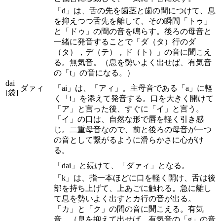
「d」は、舌の先を歯茎と歯の間につけて、息
を抑えつつ舌先を離して、その瞬間「トゥ」
と「ドゥ」の間の音を鳴らす。後ろの母音と
一緒に発音することで「ダ（タ）行のダ
（タ），デ（テ），ド（ト）」の音に聞こえ
る。無気音。（息を勢いよく出せば、有気音
の「t」の音になる。）
dai
ダァィ
「ai」は、「アィ」。主母音である「a」に軽
[袋]
く「i」を添えて発音する。口を大きく開けて
「ア」と言った後、すぐに「イ」と言う。
「イ」の口は、自然な形で唇を軽く引き感
じ。二重母音なので、前と後ろの母音が一つ
の音として繋がるように滑らかさに心がけ
る。
「dai」と続けて、「ダァィ」となる。
「k」は、指一本ほどに口を軽く開け、舌は後
部を持ち上げて、上あごに触れる。急に離し
て息を勢いよく出すとカ行の音が出る。
「カ」と「ク」の間の音に聞こえる。有気
音。（息を抑えて出せば、有気音の「g」の音