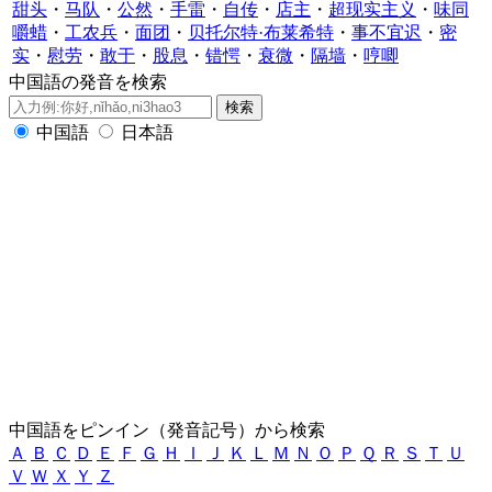
甜头
・
马队
・
公然
・
手雷
・
自传
・
店主
・
超现实主义
・
味同
嚼蜡
・
工农兵
・
面团
・
贝托尔特·布莱希特
・
事不宜迟
・
密
实
・
慰劳
・
敢于
・
股息
・
错愕
・
衰微
・
隔墙
・
哼唧
中国語の発音を検索
中国語
日本語
中国語をピンイン（発音記号）から検索
Ａ
Ｂ
Ｃ
Ｄ
Ｅ
Ｆ
Ｇ
Ｈ
Ｉ
Ｊ
Ｋ
Ｌ
Ｍ
Ｎ
Ｏ
Ｐ
Ｑ
Ｒ
Ｓ
Ｔ
Ｕ
Ｖ
Ｗ
Ｘ
Ｙ
Ｚ