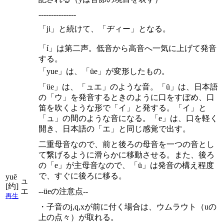
---------------
「ji」と続けて、「ヂィー」となる。
「í」は第二声。低音から高音へ一気に上げて発音
する。
「yue」は、「üe」が変形したもの。
「üe」は、「ュエ」のような音。「ü」は、日本語
の「ウ」を発音するときのように口をすぼめ、口
笛を吹くような形で「イ」と発する。「イ」と
「ュ」の間のような音になる。「e」は、口を軽く
開き、日本語の「エ」と同じ感覚で出す。
二重母音なので、前と後ろの母音を一つの音とし
て繋げるように滑らかに移動させる。また、後ろ
の「e」が主母音なので、「ü」は発音の構え程度
で、すぐに後ろに移る。
yuē
ュ
[约]
エ
--üeの注意点--
再生
・子音のj,q,xが前に付く場合は、ウムラウト（uの
上の点々）が取れる。