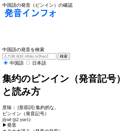
中国語の発音（ピンイン）の確認
中国語の発音を検索
中国語
日本語
集约のピンイン（発音記号）
と読み方
意味：
[形容詞] 集約的な。
ピンイン（発音記号）
jíyuē (ji2 yue1)
▶
発音