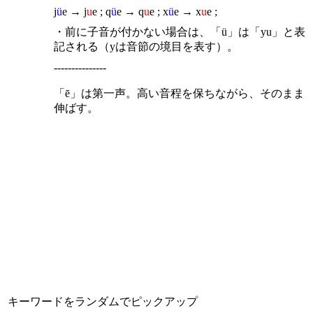
j
ü
e → j
u
e ; q
ü
e → q
u
e ; x
ü
e → x
u
e ;
・前に子音が付かない場合は、「ü」は「yu」と表
記される（yは音節の境目を表す）。
---------------
「ē」は第一声。高い音程を保ちながら、そのまま
伸ばす。
キーワードをランダムでピックアップ