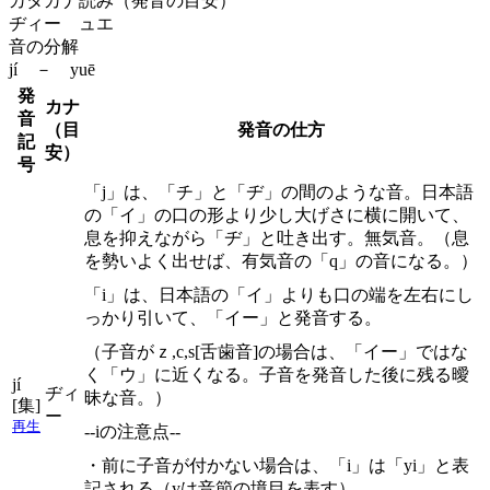
カタカナ読み（発音の目安）
ヂィー ュエ
音の分解
jí － yuē
発
カナ
音
（目
発音の仕方
記
安）
号
「j」は、「チ」と「ヂ」の間のような音。日本語
の「イ」の口の形より少し大げさに横に開いて、
息を抑えながら「ヂ」と吐き出す。無気音。（息
を勢いよく出せば、有気音の「q」の音になる。）
「i」は、日本語の「イ」よりも口の端を左右にし
っかり引いて、「イー」と発音する。
（子音がｚ,c,s[舌歯音]の場合は、「イー」ではな
く「ウ」に近くなる。子音を発音した後に残る曖
jí
ヂィ
昧な音。）
[集]
ー
再生
--iの注意点--
・前に子音が付かない場合は、「i」は「yi」と表
記される（yは音節の境目を表す）