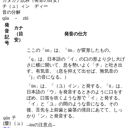
カタカナ読み（発音の目安）
チ（ュ）ィン ヂィー
音の分解
qún － zhì
発
カナ
音
（目
発音の仕方
記
安）
号
ここの「un」は、「ün」が変形したもの。
「q」は、日本語の「イ」の口の形より少し大げ
さに横に開いて、息を勢いよく「チ」と吐き出
す。有気音。（息を抑えて出せば、無気音の
「j」の音になる。）
「ün」は、「（ユ）イン」と発する。「ü」は、
日本語の「ウ」を発音するときのように口をす
ぼめ、口笛を吹くような形で「イ」と発する。
「イ」と「ユ」の間のような音になる。その
後、舌先を上前歯と歯茎の境目にあてて、しっ
かり「ン」と発音する。
チ
qún
[麇]
（ュ）
--ünの注意点--