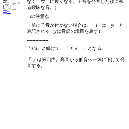
zhì
なく「ウ」に近くなる。子音を発音した後に残
ヂィ
[至]
る曖昧な音。）
ー
再生
--iの注意点--
・前に子音が付かない場合は、「i」は「yi」と
表記される（yは音節の境目を表す）
---------------
「zhi」と続けて、「ヂィー」となる。
「ì」は第四声。高音から低音へ一気に下げて発
音する。