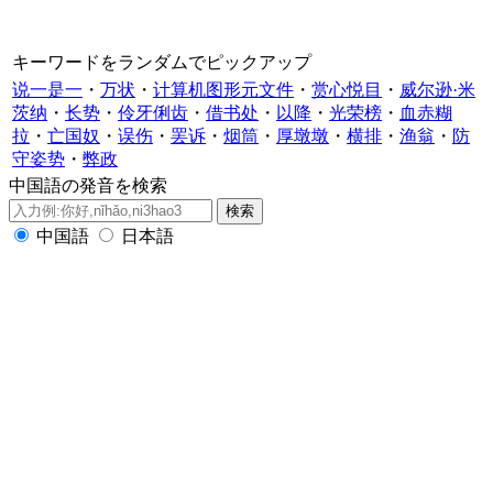
キーワードをランダムでピックアップ
说一是一
・
万状
・
计算机图形元文件
・
赏心悦目
・
威尔逊·米
茨纳
・
长势
・
伶牙俐齿
・
借书处
・
以降
・
光荣榜
・
血赤糊
拉
・
亡国奴
・
误伤
・
罢诉
・
烟筒
・
厚墩墩
・
横排
・
渔翁
・
防
守姿势
・
弊政
中国語の発音を検索
中国語
日本語