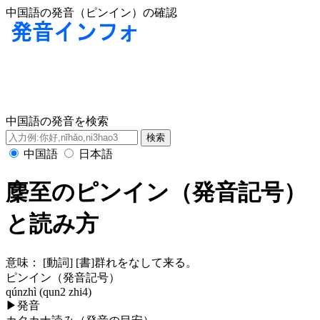
中国語の発音（ピンイン）の確認
中国語の発音を検索
中国語
日本語
麇至のピンイン（発音記号）
と読み方
意味：
[動詞] [書]群れをなして来る。
ピンイン（発音記号）
qúnzhì (qun2 zhi4)
▶
発音