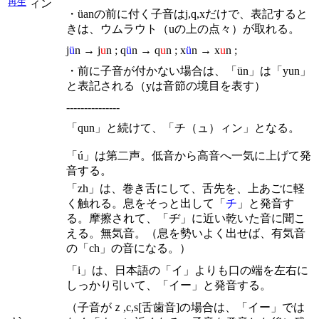
再生
ィン
・üanの前に付く子音はj,q,xだけで、表記すると
きは、ウムラウト（uの上の点々）が取れる。
j
ü
n → j
u
n ; q
ü
n → q
u
n ; x
ü
n → x
u
n ;
・前に子音が付かない場合は、「ün」は「yun」
と表記される（yは音節の境目を表す）
---------------
「qun」と続けて、「チ（ュ）ィン」となる。
「ú」は第二声。低音から高音へ一気に上げて発
音する。
「zh」は、巻き舌にして、舌先を、上あごに軽
く触れる。息をそっと出して「
チ
」と発音す
る。摩擦されて、「ヂ」に近い乾いた音に聞こ
える。無気音。（息を勢いよく出せば、有気音
の「ch」の音になる。）
「i」は、日本語の「イ」よりも口の端を左右に
しっかり引いて、「イー」と発音する。
（子音がｚ,c,s[舌歯音]の場合は、「イー」では