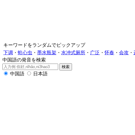
キーワードをランダムでピックアップ
下调
・
蛀心虫
・
墨水瓶架
・
水冲式厕所
・
广泛
・
怀春
・
会攻
・
中国語の発音を検索
中国語
日本語