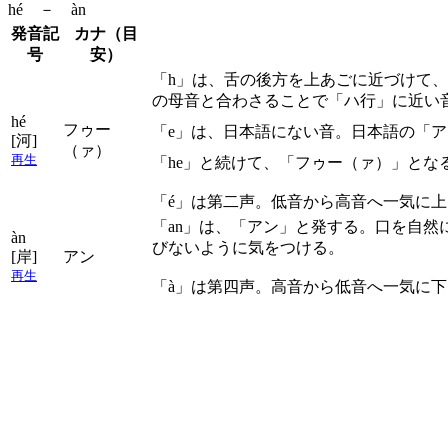
hé － àn
発音記
カナ（目
号
安）
「h」は、舌の後方を上あごに近づけて
の母音と合わさることで「ハ行」に近い
hé
フゥー
「e」は、日本語にない音。日本語の「
[河]
（ァ）
再生
「he」と続けて、「フゥー（ァ）」とな
「é」は第二声。低音から高音へ一気に
「an」は、「アン」と発する。口を自
àn
びないように気をつける。
[岸]
アン
再生
「à」は第四声。高音から低音へ一気に