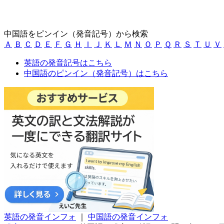
中国語をピンイン（発音記号）から検索
Ａ
Ｂ
Ｃ
Ｄ
Ｅ
Ｆ
Ｇ
Ｈ
Ｉ
Ｊ
Ｋ
Ｌ
Ｍ
Ｎ
Ｏ
Ｐ
Ｑ
Ｒ
Ｓ
Ｔ
Ｕ
Ｖ
英語の発音記号はこちら
中国語のピンイン（発音記号）はこちら
英語の発音インフォ
｜
中国語の発音インフォ