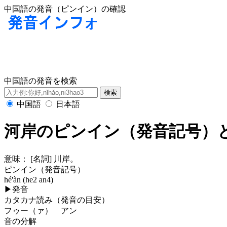
中国語の発音（ピンイン）の確認
中国語の発音を検索
中国語
日本語
河岸のピンイン（発音記号）
意味：
[名詞] 川岸。
ピンイン（発音記号）
hé'àn (he2 an4)
▶
発音
カタカナ読み（発音の目安）
フゥー（ァ） アン
音の分解