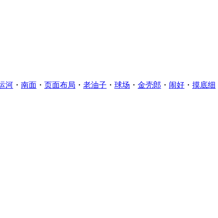
运河
・
南面
・
页面布局
・
老油子
・
球场
・
金壳郎
・
闹好
・
摸底细