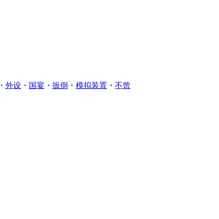
・
外设
・
国宴
・
扳倒
・
模拟装置
・
不曾